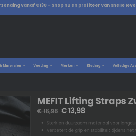
rzending vanaf €130 – Shop nu en profiteer van snelle leve
& Mineralen
Voeding
Merken
Kleding
Volledige As
MEFIT Lifting Straps 
€
13,98
€
16,98
Sterk en duurzaam materiaal voor langdur
Verbetert de grip en stabiliteit tijdens het