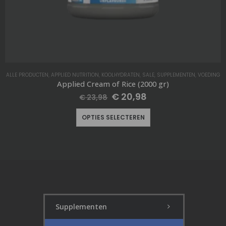
ALLE PRODUCTEN
,
CHARCOAL BLACK
,
GLITTER STRAPS
,
LIFTING STRAPS
,
MEFIT
,
SALE
,
TRAINING ACCESSOIRES
MEFIT GLITTER LIFTING STRAPS CHARCOAL BLACK
€
20,98
OPTIES SELECTEREN
Supplementen