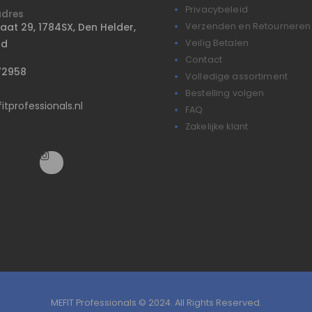
Privacybeleid
adres
raat 29, 1784SX, Den Helder,
Verzenden en Retourneren
nd
Veilig Betalen
Contact
72958
Volledige assortiment
Bestelling volgen
tprofessionals.nl
FAQ
Zakelijke klant
MEFIT Professionals © 2024. All Rights Reserved.