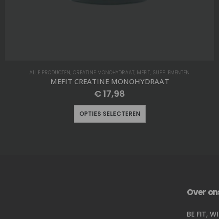
ALLE PRODUCTEN
,
HEREN
,
KLEDING
,
MEFIT
,
T-SHIRT
MEFIT OVERSIZED T-Shirt Metallic Groen
€
29,98
OPTIES SELECTEREN
Over on
BE FIT, W