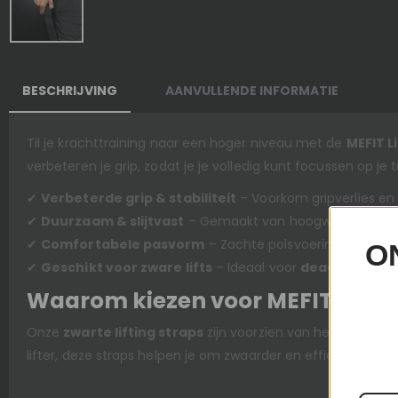
BESCHRIJVING
AANVULLENDE INFORMATIE
Til je krachttraining naar een hoger niveau met de
MEFIT L
verbeteren je grip, zodat je je volledig kunt focussen op je t
✔
Verbeterde grip & stabiliteit
– Voorkom gripverlies en h
✔
Duurzaam & slijtvast
– Gemaakt van hoogwaardig mater
✔
Comfortabele pasvorm
– Zachte polsvoering verminder
O
✔
Geschikt voor zware lifts
– Ideaal voor
deadlifts, row
Waarom kiezen voor MEFIT Liftin
Onze
zwarte lifting straps
zijn voorzien van het kenmer
lifter, deze straps helpen je om zwaarder en efficiënter te t