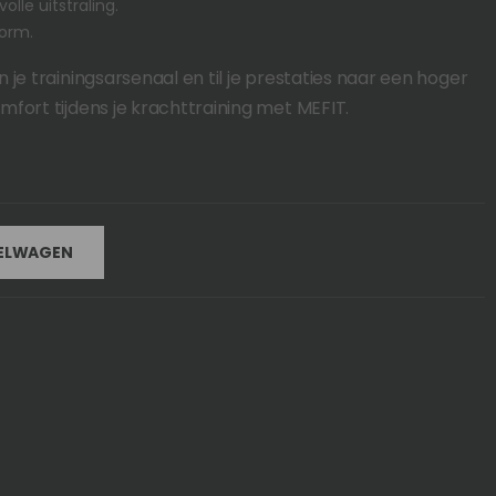
volle uitstraling.
orm.
 je trainingsarsenaal en til je prestaties naar een hoger
fort tijdens je krachttraining met MEFIT.
KELWAGEN