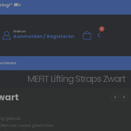
ring!” 🚚✨
0
Welkom
Aanmelden / Registeren
sortiment
MEFIT Lifting Straps Zwart
Zwart
ig gebruik.
 tillen van zware gewichten.