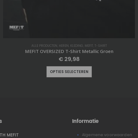
ALLE PRODUCTEN
,
APPLIED NUTRITION
,
KOOLHYDRATEN
,
SALE
,
SUPPLEMENTEN
,
VOEDING
Applied Cream of Rice (2000 gr)
€
20,98
€
23,98
OPTIES SELECTEREN
s
Informatie
ITH MEFIT
Algemene voorwaarden