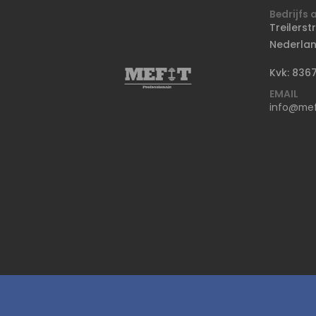
Bedrijfs 
Treilerst
Nederla
Kvk: 836
EMAIL
info@mefi