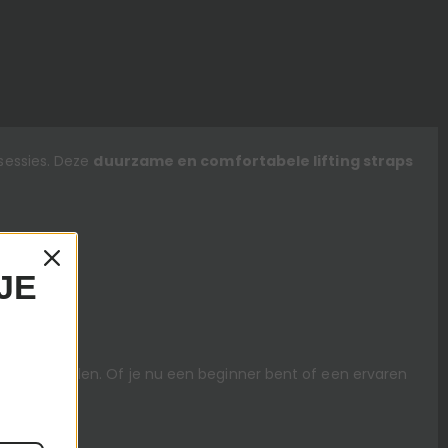
tsessies. Deze
duurzame en comfortabele lifting straps
JE
veau te tillen. Of je nu een beginner bent of een ervaren