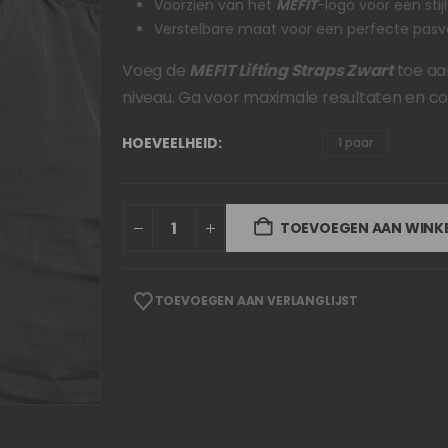
Voorzien van het
MEFIT
-logo voor een stijl
Verstelbare maat voor een perfecte pasv
Voeg de
MEFIT Lifting Straps Zwart
toe aan
niveau. Ga voor maximale resultaten en com
HOEVEELHEID
1 paar
TOEVOEGEN AAN WIN
TOEVOEGEN AAN VERLANGLIJST