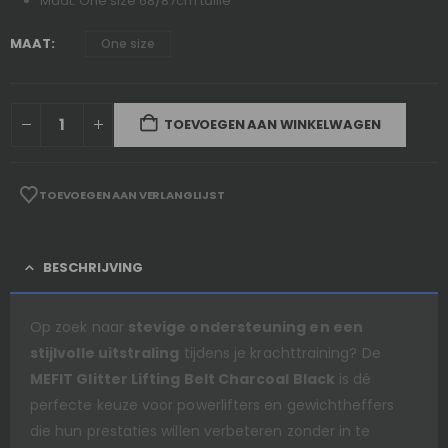
Maat: One size 68/87cm taille
MAAT
One size
TOEVOEGEN AAN WINKELWAGEN
TOEVOEGEN AAN VERLANGLIJST
BESCHRIJVING
Op zoek naar
stevige ondersteuning en een
stijlvolle uitstraling
tijdens je krachttraining? De
MEFIT Glitter Lifting Belt Charcoal Black
is dé
perfecte keuze voor powerlifters en gewichtheffers
die hun prestaties willen verbeteren zonder in te