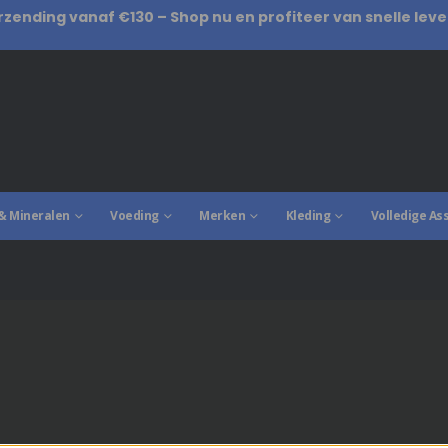
rzending vanaf €130 – Shop nu en profiteer van snelle leve
& Mineralen
Voeding
Merken
Kleding
Volledige As