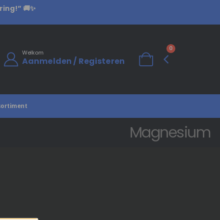
ring!” 🚚✨
0
Welkom
Aanmelden / Registeren
sortiment
Magnesium