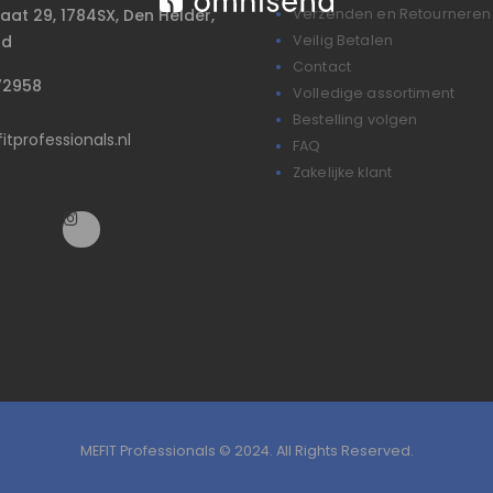
raat 29, 1784SX, Den Helder,
Verzenden en Retourneren
nd
Veilig Betalen
Contact
72958
Volledige assortiment
Bestelling volgen
tprofessionals.nl
FAQ
Zakelijke klant
MEFIT Professionals © 2024. All Rights Reserved.