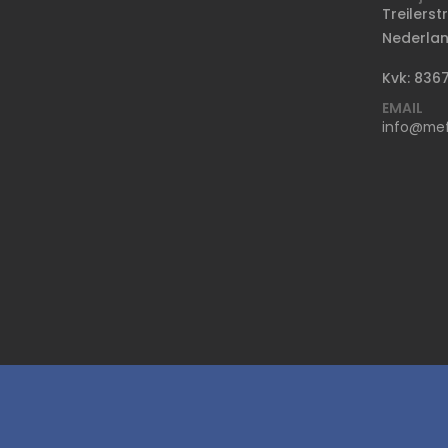
Treilerst
Nederla
Kvk: 836
EMAIL
info@mefi