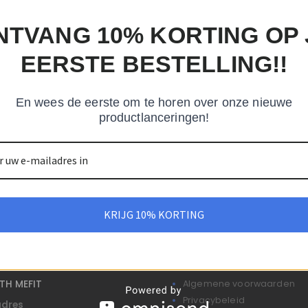
oducten gevonden die aan je selectie voldoen.
NTVANG 10% KORTING OP 
EERSTE BESTELLING!!
En wees de eerste om te horen over onze nieuwe
productlanceringen!
KRIJG 10% KORTING
s
Informatie
ITH MEFIT
Algemene voorwaarden
Privacybeleid
adres