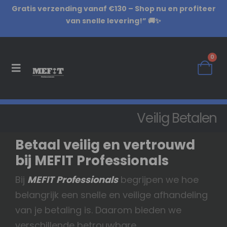
Gratis verzending vanaf €130 – Shop nu en profiteer
van snelle levering!” 🚚✨
0
Veilig Betalen
Betaal veilig en vertrouwd
bij MEFIT Professionals
Bij
MEFIT Professionals
begrijpen we hoe
belangrijk een snelle en veilige afhandeling
van je betaling is. Daarom bieden we
verschillende betrouwbare