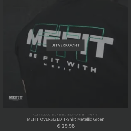
UITVERKOCHT
ALLE PRODUCTEN
,
HEREN
,
KLEDING
,
MEFIT
,
T-SHIRT
MEFIT OVERSIZED T-Shirt Metallic Groen
€
29,98