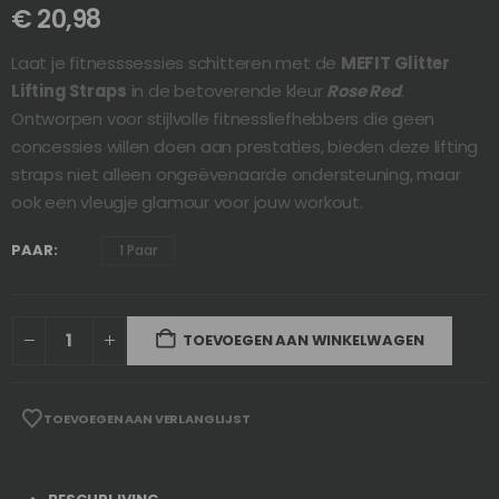
€
20,98
Laat je fitnesssessies schitteren met de
MEFIT Glitter
Lifting Straps
in de betoverende kleur
Rose Red
.
Ontworpen voor stijlvolle fitnessliefhebbers die geen
concessies willen doen aan prestaties, bieden deze lifting
straps niet alleen ongeëvenaarde ondersteuning, maar
ook een vleugje glamour voor jouw workout.
PAAR
1 Paar
TOEVOEGEN AAN WINKELWAGEN
TOEVOEGEN AAN VERLANGLIJST