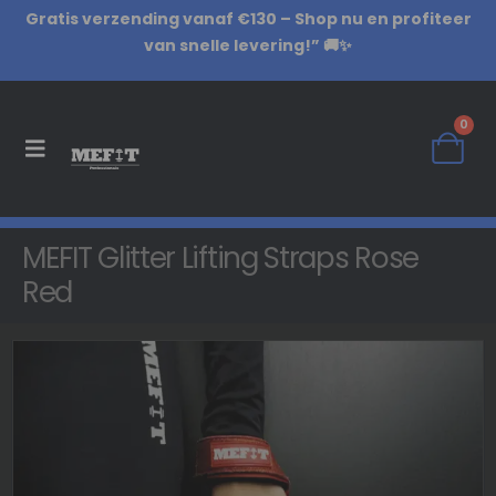
Gratis verzending vanaf €130 – Shop nu en profiteer
van snelle levering!” 🚚✨
0
MEFIT Glitter Lifting Straps Rose
Red