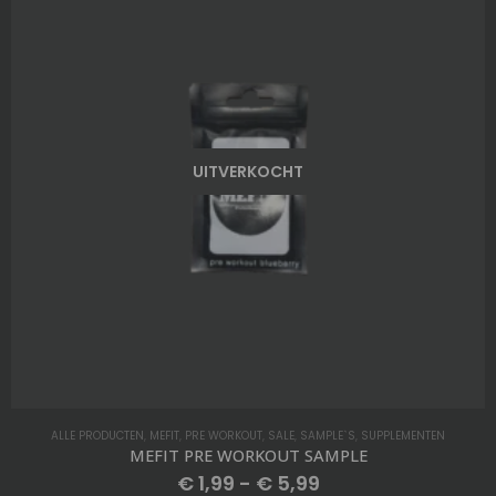
ALLE PRODUCTEN
,
CHARCOAL BLACK
,
LIFTING BELT
,
MEFIT
,
TRAINING ACCESSOIRES
MEFIT GLITTER LIFTING BELT CHARCOAL BLACK
€
79,98