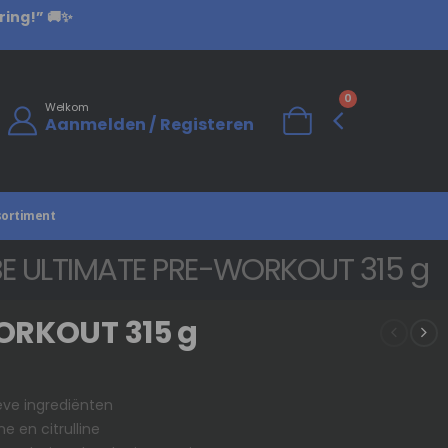
ring!” 🚚✨
0
Welkom
Aanmelden / Registeren
sortiment
E ULTIMATE PRE-WORKOUT 315 g
ORKOUT 315 g
ve ingrediënten
e en citrulline