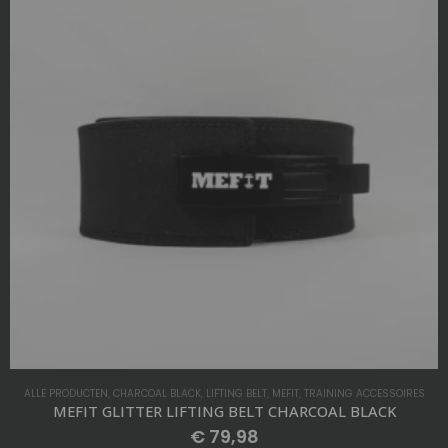
ALLE PRODUCTEN
,
CHARCOAL BLACK
,
GLITTER STRAPS
,
LIFTING STRAPS
,
MEFIT
,
SALE
,
TRAINING ACCESSOIRES
MEFIT GLITTER LIFTING STRAPS CHARCOAL BLACK
€
20,98