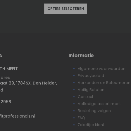
OPTIES SELECTEREN
s
Informatie
ITH MEFIT
Algemene voorwaarden
Privacybeleid
adres
raat 29, 1784SX, Den Helder,
Verzenden en Retourneren
nd
Veilig Betalen
Contact
72958
Volledige assortiment
Bestelling volgen
tprofessionals.nl
FAQ
Zakelijke klant