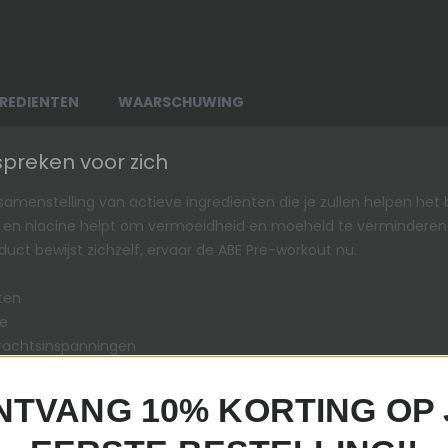
REDIENTEN
WAARSCHUWING
spreken voor zich
amenstelling van actieve ingrediënten die je zullen helpen het be
en en niacine helpt om vermoeidheid en moeheid te verminderen
oduct bewijst zichzelf, ervaar de ABE Pre-workout nu.
ten
ne
 krachtsinspanningen
deren
NTVANG 10% KORTING OP 