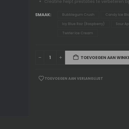
Creatine helpt prestaties te verbeteren b
SMAAK
Bubblegum Crush
Candy Ice Bl
Icy Blue Raz (Raspberry)
Sour Ap
Twirler Ice Cream
TOEVOEGEN AAN WIN
TOEVOEGEN AAN VERLANGLIJST