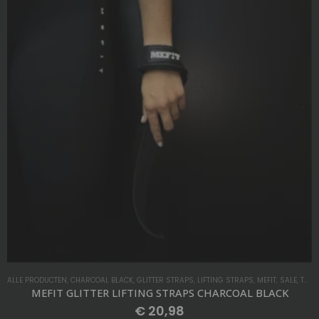
UITVERKOCHT
ALLE PRODUCTEN
,
HEREN
,
KLEDING
,
MEFIT
,
T-SHIRT
MEFIT OVERSIZED T-Shirt Metallic Blauw
€
29,98