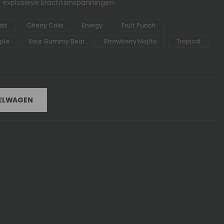
ij explosieve krachtsinspanningen
ast
Cherry Cola
Energy
Fruit Punch
ple
Sour Gummy Bear
Strawberry Mojito
Tropical
KELWAGEN