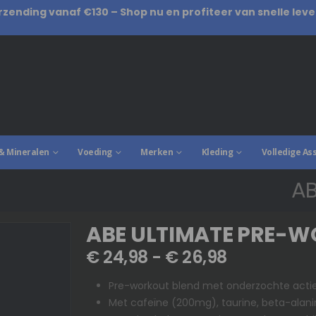
rzending vanaf €130 – Shop nu en profiteer van snelle leve
& Mineralen
Voeding
Merken
Kleding
Volledige As
AB
ABE ULTIMATE PRE-W
€
24,98
-
€
26,98
Pre-workout blend met onderzochte actie
Met cafeïne (200mg), taurine, beta-alanin