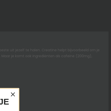
ste uit jezelf te halen. Creatine helpt bijvoorbeeld om je
. Maar je komt ook ingrediënten als cafeïne (200mg),
JE