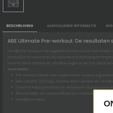
BESCHRIJVING
AANVULLENDE INFORMATIE
ING
ABE Ultimate Pre-workout: De resultaten 
De ABE Pre-workout van Applied Nutrition bevat een unieke s
prestaties te verbeteren bij explosieve krachtsinspanning
taurine, beta-alanine en citrulline tegen in de mix. Deze pr
Voordelen
Pre-workout blend met onderzochte actieve ingrediën
Met cafeïne (200mg), taurine, beta-alanine en citrulli
Creatine helpt prestaties te verbeteren bij explosieve
Niacine helpt om vermoeidheid en moeheid te vermin
Heerlijke smaken
O